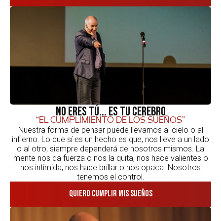
No eres tú... es tu cerebro
“el cumplimiento de los sueños”
Nuestra forma de pensar puede llevarnos al cielo o al
infierno. Lo que sí es un hecho es que, nos lleve a un lado
o al otro, siempre dependerá de nosotros mismos. La
mente nos da fuerza o nos la quita, nos hace valientes o
nos intimida, nos hace brillar o nos opaca. Nosotros
tenemos el control.
Quiero cumplir mis sueños