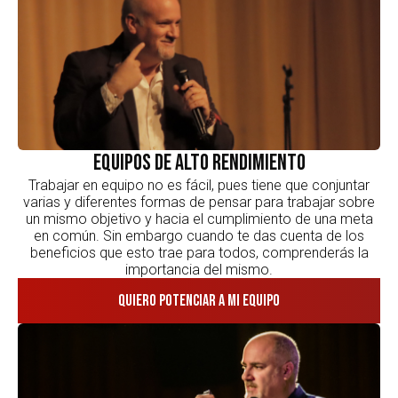
Equipos de alto rendimiento
Trabajar en equipo no es fácil, pues tiene que conjuntar
varias y diferentes formas de pensar para trabajar sobre
un mismo objetivo y hacia el cumplimiento de una meta
en común. Sin embargo cuando te das cuenta de los
beneficios que esto trae para todos, comprenderás la
importancia del mismo.
Quiero potenciar a mi equipo